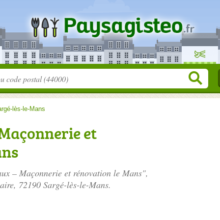
rgé-lès-le-Mans
 Maçonnerie et
ans
vaux – Maçonnerie et rénovation le Mans",
aire
, 72190 Sargé-lès-le-Mans.