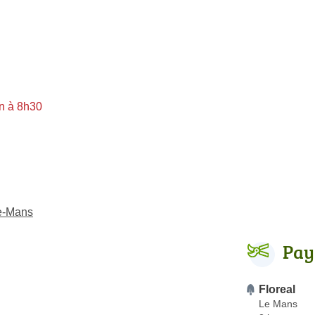
n à 8h30
le-Mans
Pay
Floreal
Le Mans