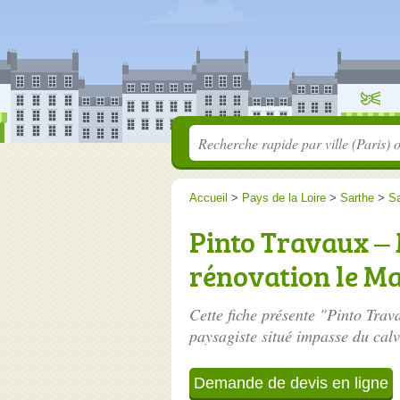
Accueil
>
Pays de la Loire
>
Sarthe
>
Sa
Pinto Travaux –
rénovation le M
Cette fiche présente "Pinto Tra
paysagiste situé
impasse du calv
Demande de devis en ligne