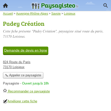
Accueil
>
Auvergne-Rhône-Alpes
>
Savoie
>
Loisieux
Padey Création
Cette fiche présente "Padey Création", paysagiste situé
route du paris
,
73170 Loisieux.
Demande de devis en ligne
824 Route du Paris
73170 Loisieux
📞 Appeler ce paysagiste
Paysagiste
-
Ouvert jusqu'à 18h
Recommander ce paysagiste
Améliorer cette fiche