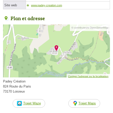
Site web
www.padey-creation.com
Plan et adresse
© contributeurs OpenStreetMap
Corriger l’adresse ou la localisation
Padey Création
824 Route du Paris
73170 Loisieux
Trajet Waze
Trajet Maps