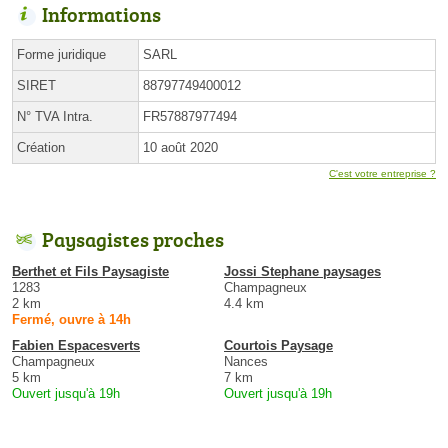
Informations
Forme juridique
SARL
SIRET
88797749400012
N° TVA Intra.
FR57887977494
Création
10 août 2020
C'est votre entreprise ?
Paysagistes proches
Berthet et Fils Paysagiste
Jossi Stephane paysages
1283
Champagneux
2 km
4.4 km
Fermé, ouvre à 14h
Fabien Espacesverts
Courtois Paysage
Champagneux
Nances
5 km
7 km
Ouvert jusqu'à 19h
Ouvert jusqu'à 19h