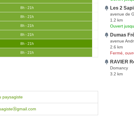
Les 2 Sap
8h - 21h
avenue de 
8h - 21h
1.2 km
Ouvert jusqu
8h - 21h
Dumas Fr
8h - 21h
avenue Andr
8h - 21h
2.6 km
Fermé, ouvr
8h - 21h
RAVIER R
Domancy
3.2 km
u paysagiste
ysagisteⓐgmail.com