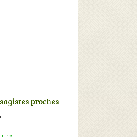
sagistes proches
P
'à 19h