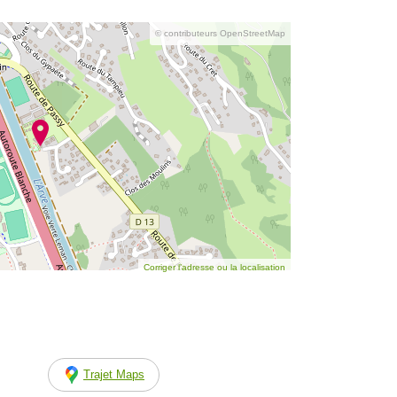
© contributeurs OpenStreetMap
Corriger l’adresse ou la localisation
Trajet Maps