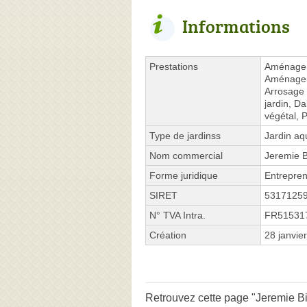
Informations
Prestations
Aménagem
Aménagem
Arrosage 
jardin, D
végétal, 
Type de jardinss
Jardin aq
Nom commercial
Jeremie B
Forme juridique
Entrepren
SIRET
5317125
N° TVA Intra.
FR51531
Création
28 janvie
Retrouvez cette page "Jeremie Bil