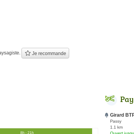
aysagiste.
Je recommande
Pay
Girard BT
Passy
1.1 km
Ouvert jusqu
8h - 21h