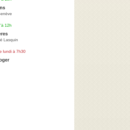
ins
Genève
'à 12h
ères
é Lasquin
e lundi à 7h30
oger