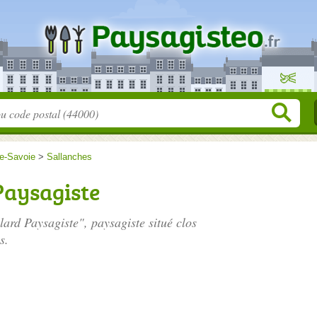
e-Savoie
>
Sallanches
Paysagiste
llard Paysagiste", paysagiste situé
clos
s.