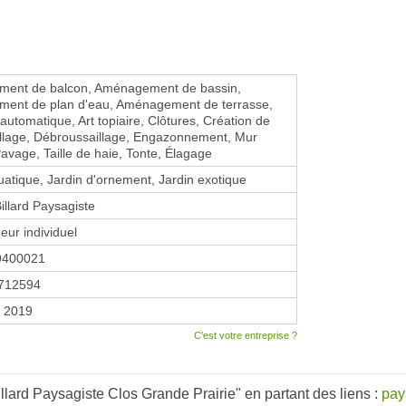
ent de balcon, Aménagement de bassin,
ent de plan d'eau, Aménagement de terrasse,
automatique, Art topiaire, Clôtures, Création de
allage, Débroussaillage, Engazonnement, Mur
Pavage, Taille de haie, Tonte, Élagage
uatique, Jardin d'ornement, Jardin exotique
illard Paysagiste
eur individuel
9400021
712594
r 2019
C'est votre entreprise ?
lard Paysagiste Clos Grande Prairie" en partant des liens :
pay