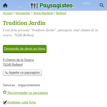
Accueil
>
Normandie
>
Seine-Maritime
>
Belbeuf
Tradition Jardin
Cette fiche présente "Tradition Jardin", paysagiste situé
chemin de la
source
, 76240 Belbeuf.
Demande de devis en ligne
8 chemin de la Source
76240 Belbeuf
📞 Appeler ce paysagiste
Services :
engazonnement
Recommander ce paysagiste
Améliorer cette fiche