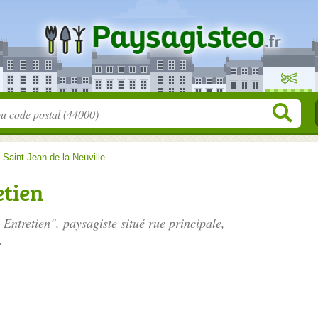
>
Saint-Jean-de-la-Neuville
etien
 Entretien", paysagiste situé
rue principale
,
.