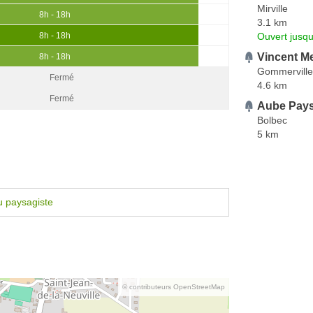
Mirville
8h - 18h
3.1 km
Ouvert jusqu
8h - 18h
Vincent Me
8h - 18h
Gommerville
Fermé
4.6 km
Fermé
Aube Pay
Bolbec
5 km
u paysagiste
© contributeurs OpenStreetMap