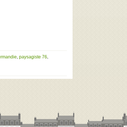
ormandie
,
paysagiste 76
,