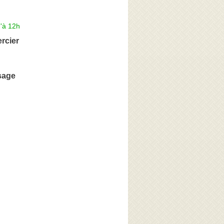
'à 12h
rcier
sage