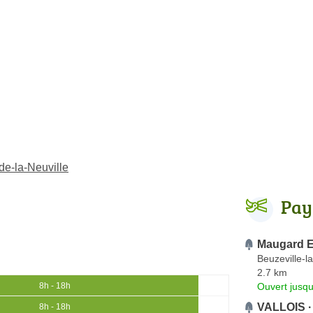
de-la-Neuville
Pay
Maugard E
Beuzeville-l
2.7 km
Ouvert jusqu
8h - 18h
VALLOIS · 
8h - 18h