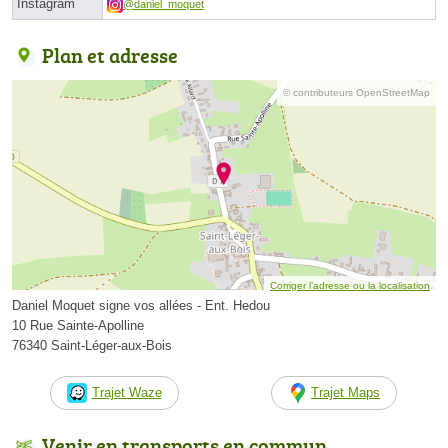
Instagram
@daniel_moquet
Plan et adresse
© contributeurs OpenStreetMap
Corriger l’adresse ou la localisation
Daniel Moquet signe vos allées - Ent. Hedou
10 Rue Sainte-Apolline
76340 Saint-Léger-aux-Bois
Trajet Waze
Trajet Maps
Venir en transports en commun