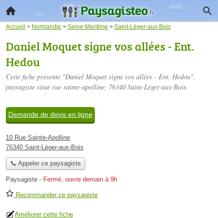
Accueil
>
Normandie
>
Seine-Maritime
>
Saint-Léger-aux-Bois
Daniel Moquet signe vos allées - Ent.
Hedou
Cette fiche présente "Daniel Moquet signe vos allées - Ent. Hedou",
paysagiste situé
rue sainte-apolline
, 76340 Saint-Léger-aux-Bois.
Demande de devis en ligne
10 Rue Sainte-Apolline
76340 Saint-Léger-aux-Bois
📞 Appeler ce paysagiste
Paysagiste
-
Fermé, ouvre demain à 9h
Recommander ce paysagiste
Améliorer cette fiche