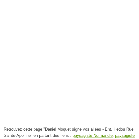
Retrouvez cette page "Daniel Moquet signe vos allées - Ent. Hedou Rue
Sainte-Apolline" en partant des liens :
paysagiste Normandie
,
paysagiste