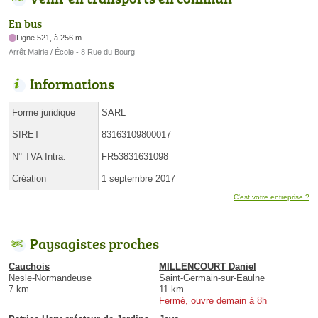
En bus
Ligne 521, à 256 m
Arrêt Mairie / École - 8 Rue du Bourg
Informations
Forme juridique
SARL
SIRET
83163109800017
N° TVA Intra.
FR53831631098
Création
1 septembre 2017
C'est votre entreprise ?
Paysagistes proches
Cauchois
MILLENCOURT Daniel
Nesle-Normandeuse
Saint-Germain-sur-Eaulne
7 km
11 km
Fermé, ouvre demain à 8h