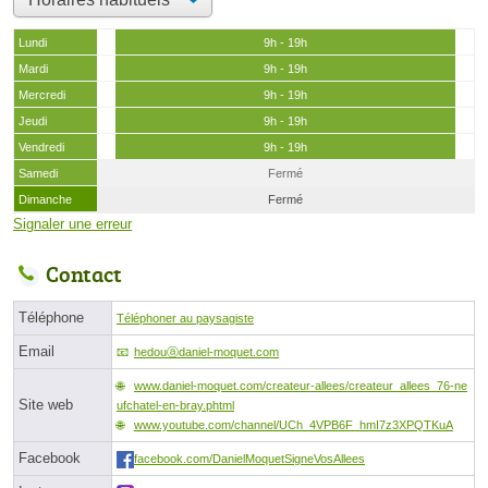
Lundi
9h - 19h
Mardi
9h - 19h
Mercredi
9h - 19h
Jeudi
9h - 19h
Vendredi
9h - 19h
Samedi
Fermé
Dimanche
Fermé
Signaler une erreur
Contact
Téléphone
Téléphoner au paysagiste
Email
hedouⓐdaniel-moquet.com
www.daniel-moquet.com/createur-allees/createur_allees_76-ne
Site web
ufchatel-en-bray.phtml
www.youtube.com/channel/UCh_4VPB6F_hmI7z3XPQTKuA
Facebook
facebook.com/DanielMoquetSigneVosAllees