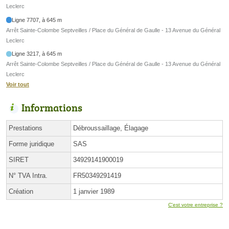
Leclerc
Ligne 7707, à 645 m
Arrêt Sainte-Colombe Septveilles / Place du Général de Gaulle - 13 Avenue du Général
Leclerc
Ligne 3217, à 645 m
Arrêt Sainte-Colombe Septveilles / Place du Général de Gaulle - 13 Avenue du Général
Leclerc
Voir tout
Informations
Prestations
Débroussaillage, Élagage
Forme juridique
SAS
SIRET
34929141900019
N° TVA Intra.
FR50349291419
Création
1 janvier 1989
C'est votre entreprise ?