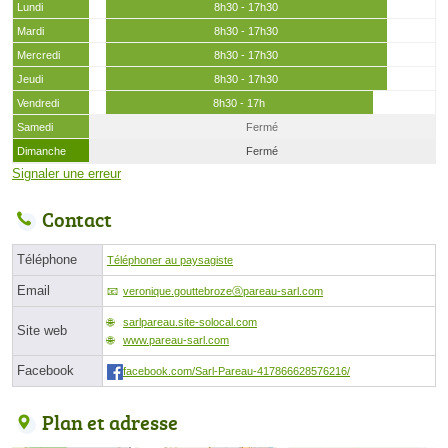
Lundi
8h30 - 17h30
Mardi
8h30 - 17h30
Mercredi
8h30 - 17h30
Jeudi
8h30 - 17h30
Vendredi
8h30 - 17h
Samedi
Fermé
Dimanche
Fermé
Signaler une erreur
Contact
Téléphone
Téléphoner au paysagiste
Email
veronique.gouttebrozeⓐpareau-sarl.com
sarlpareau.site-solocal.com
Site web
www.pareau-sarl.com
Facebook
facebook.com/Sarl-Pareau-417866628576216/
Plan et adresse