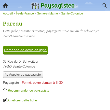
Accueil
>
Île-de-France
>
Seine-et-Marne
>
Sainte-Colombe
Pareau
Cette fiche présente "Pareau", paysagiste situé
rue du dr schweitzer
,
77650 Sainte-Colombe.
Demande de devis en ligne
35 Rue du Dr Schweitzer
77650 Sainte-Colombe
📞 Appeler ce paysagiste
Paysagiste
-
Fermé, ouvre demain à 8h30
Recommander ce paysagiste
Améliorer cette fiche