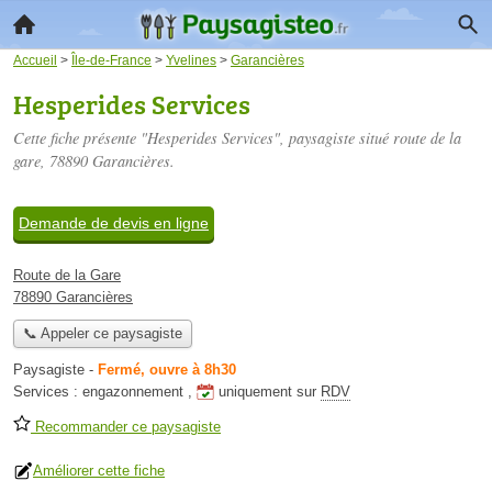
Accueil
>
Île-de-France
>
Yvelines
>
Garancières
Hesperides Services
Cette fiche présente "Hesperides Services", paysagiste situé
route de la
gare
, 78890 Garancières.
Demande de devis en ligne
Route de la Gare
78890 Garancières
📞 Appeler ce paysagiste
Paysagiste
-
Fermé, ouvre à 8h30
Services :
engazonnement
,
uniquement sur
RDV
Recommander ce paysagiste
Améliorer cette fiche