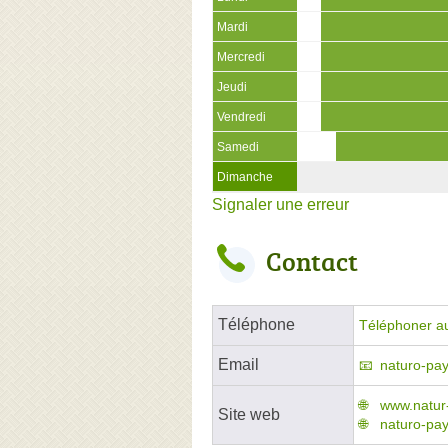
Mardi
Mercredi
Jeudi
Vendredi
Samedi
Dimanche
Signaler une erreur
Contact
Téléphone
Téléphoner a
Email
naturo-pa
www.natur
Site web
naturo-pay