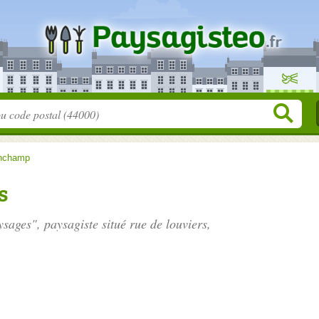
nchamp
s
ysages", paysagiste situé
rue de louviers
,