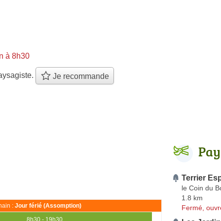
n à 8h30
aysagiste.
Je recommande
Pay
Terrier Es
le Coin du B
1.8 km
ain :
Jour férié (Assomption)
Fermé, ouvr
8h30 - 19h30