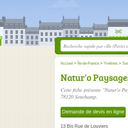
Accueil
>
Île-de-France
>
Yvelines
>
So
Natur'o Paysage
Cette fiche présente "Natur'o Pa
78120 Sonchamp.
Demande de devis en ligne
13 Bis Rue de Louviers