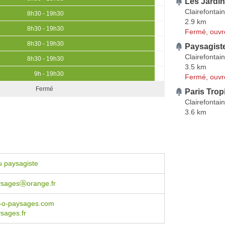
Les Jardin
Clairefontai
8h30 - 19h30
2.9 km
8h30 - 19h30
Fermé, ouvr
8h30 - 19h30
Paysagist
Clairefontai
8h30 - 19h30
3.5 km
9h - 19h30
Fermé, ouvr
Fermé
Paris Trop
Clairefontai
3.6 km
u paysagiste
ysagesⓐorange.fr
-o-paysages.com
sages.fr