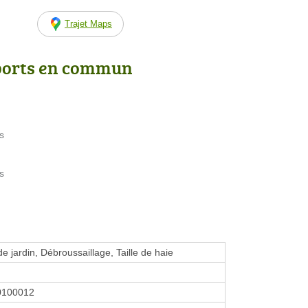
Trajet Maps
ports en commun
s
s
e jardin, Débroussaillage, Taille de haie
0100012