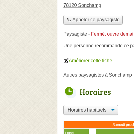
78120 Sonchamp
📞 Appeler ce paysagiste
Paysagiste
-
Fermé, ouvre demai
Une personne
recommande
ce p
Améliorer cette fiche
Autres paysagistes à Sonchamp
Horaires
Samedi proch
Lundi