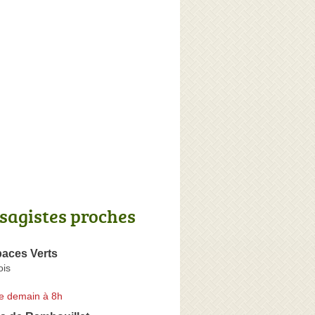
sagistes proches
paces Verts
ois
e demain à 8h