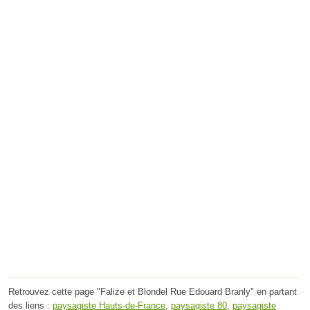
Retrouvez cette page "Falize et Blondel Rue Edouard Branly" en partant
des liens :
paysagiste Hauts-de-France
,
paysagiste 80
,
paysagiste