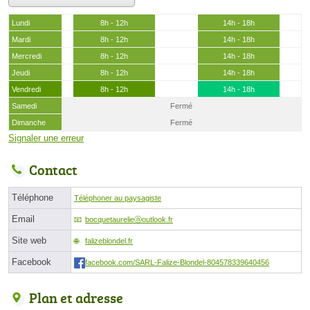
Lundi
8h - 12h
14h - 18h
Mardi
8h - 12h
14h - 18h
Mercredi
8h - 12h
14h - 18h
Jeudi
8h - 12h
14h - 18h
Vendredi
8h - 12h
14h - 18h
Samedi
Fermé
Dimanche
Fermé
Signaler une erreur
Contact
Téléphone
Téléphoner au paysagiste
Email
bocquetaurelieⓐoutlook.fr
Site web
falizeblondel.fr
Facebook
facebook.com/SARL-Falize-Blondel-804578339640456
Plan et adresse