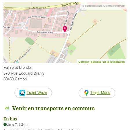
© contributeurs OpenStreetMap
Corriger l’adresse ou la localisation
Falize et Blondel
570 Rue Edouard Branly
80450 Camon
Trajet Waze
Trajet Maps
Venir en transports en commun
En bus
Ligne 7, à 24 m