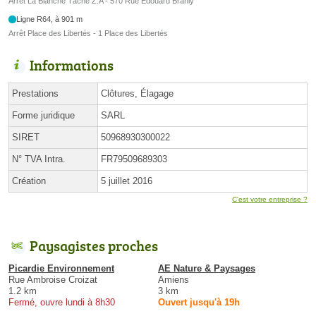
Arrêt La Blanche Tâche Z.A - 570 Rue Edouard Branly
Ligne R64, à 901 m
Arrêt Place des Libertés - 1 Place des Libertés
Informations
Prestations
Clôtures, Élagage
Forme juridique
SARL
SIRET
50968930300022
N° TVA Intra.
FR79509689303
Création
5 juillet 2016
C'est votre entreprise ?
Paysagistes proches
Picardie Environnement
AE Nature & Paysages
Rue Ambroise Croizat
Amiens
1.2 km
3 km
Fermé, ouvre lundi à 8h30
Ouvert jusqu'à 19h