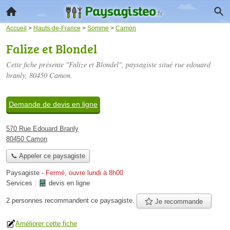
Accueil
>
Hauts-de-France
>
Somme
>
Camon
Falize et Blondel
Cette fiche présente "Falize et Blondel", paysagiste situé
rue edouard
branly
, 80450 Camon.
Demande de devis en ligne
570 Rue Edouard Branly
80450 Camon
📞 Appeler ce paysagiste
Paysagiste
-
Fermé, ouvre lundi à 8h00
Services :
devis en ligne
2 personnes
recommandent
ce paysagiste.
Je recommande
Améliorer cette fiche