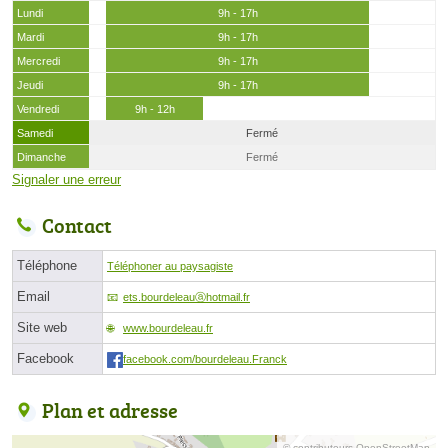
Lundi
9h - 17h
Mardi
9h - 17h
Mercredi
9h - 17h
Jeudi
9h - 17h
Vendredi
9h - 12h
Samedi
Fermé
Dimanche
Fermé
Signaler une erreur
Contact
Téléphone
Téléphoner au paysagiste
Email
ets.bourdeleauⓐhotmail.fr
Site web
www.bourdeleau.fr
Facebook
facebook.com/bourdeleau.Franck
Plan et adresse
© contributeurs OpenStreetMap