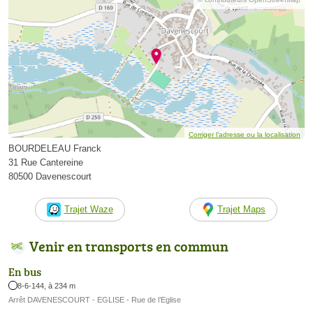
Corriger l’adresse ou la localisation
BOURDELEAU Franck
31 Rue Cantereine
80500 Davenescourt
Trajet Waze
Trajet Maps
Venir en transports en commun
En bus
8-6-144, à 234 m
Arrêt DAVENESCOURT - EGLISE - Rue de l’Eglise