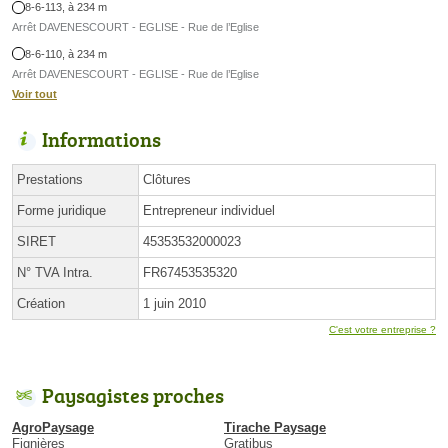
8-6-113, à 234 m
Arrêt DAVENESCOURT - EGLISE - Rue de l’Eglise
8-6-110, à 234 m
Arrêt DAVENESCOURT - EGLISE - Rue de l’Eglise
Voir tout
Informations
Prestations
Clôtures
Forme juridique
Entrepreneur individuel
SIRET
45353532000023
N° TVA Intra.
FR67453535320
Création
1 juin 2010
C'est votre entreprise ?
Paysagistes proches
AgroPaysage
Tirache Paysage
Fignières
Gratibus