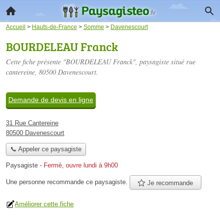
Accueil
>
Hauts-de-France
>
Somme
>
Davenescourt
BOURDELEAU Franck
Cette fiche présente "BOURDELEAU Franck", paysagiste situé
rue
cantereine
, 80500 Davenescourt.
Demande de devis en ligne
31 Rue Cantereine
80500 Davenescourt
📞 Appeler ce paysagiste
Paysagiste
-
Fermé, ouvre lundi à 9h00
Une personne
recommande
ce paysagiste.
Je recommande
Améliorer cette fiche