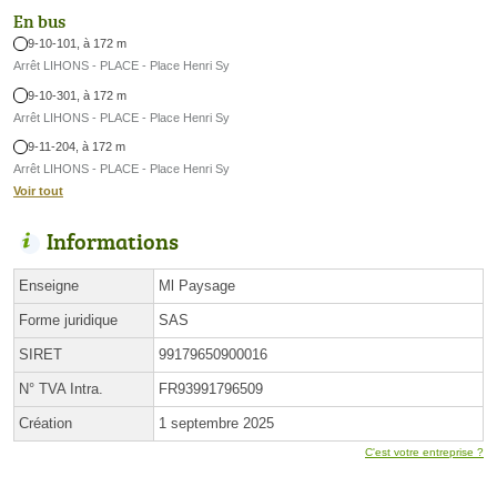
En bus
9-10-101, à 172 m
Arrêt LIHONS - PLACE - Place Henri Sy
9-10-301, à 172 m
Arrêt LIHONS - PLACE - Place Henri Sy
9-11-204, à 172 m
Arrêt LIHONS - PLACE - Place Henri Sy
Voir tout
Informations
Enseigne
Ml Paysage
Forme juridique
SAS
SIRET
99179650900016
N° TVA Intra.
FR93991796509
Création
1 septembre 2025
C'est votre entreprise ?