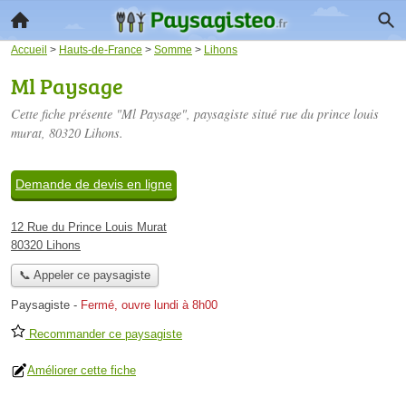
Accueil
>
Hauts-de-France
>
Somme
>
Lihons
Ml Paysage
Cette fiche présente "Ml Paysage", paysagiste situé
rue du prince louis
murat
, 80320 Lihons.
Demande de devis en ligne
12 Rue du Prince Louis Murat
80320 Lihons
📞 Appeler ce paysagiste
Paysagiste
-
Fermé, ouvre lundi à 8h00
Recommander ce paysagiste
Améliorer cette fiche