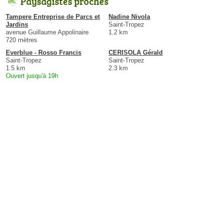
Paysagistes proches
Tampere Entreprise de Parcs et
Nadine Nivola
Jardins
Saint-Tropez
avenue Guillaume Appolinaire
1.2 km
720 mètres
Everblue - Rosso Francis
CERISOLA Gérald
Saint-Tropez
Saint-Tropez
1.5 km
2.3 km
Ouvert jusqu'à 19h