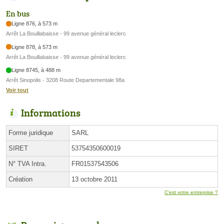
En bus
Ligne 876, à 573 m
Arrêt La Bouillabaisse - 99 avenue général leclerc
Ligne 878, à 573 m
Arrêt La Bouillabaisse - 99 avenue général leclerc
Ligne 8745, à 488 m
Arrêt Sinopolis - 3208 Route Departementale 98a
Voir tout
Informations
Forme juridique
SARL
SIRET
53754350600019
N° TVA Intra.
FR01537543506
Création
13 octobre 2011
C'est votre entreprise ?