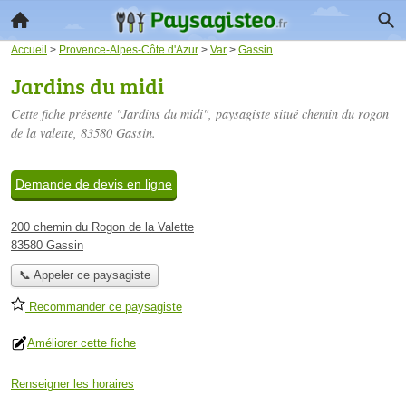
Accueil
>
Provence-Alpes-Côte d'Azur
>
Var
>
Gassin
Jardins du midi
Cette fiche présente "Jardins du midi", paysagiste situé
chemin du rogon
de la valette
, 83580 Gassin.
Demande de devis en ligne
200 chemin du Rogon de la Valette
83580 Gassin
📞 Appeler ce paysagiste
Recommander ce paysagiste
Améliorer cette fiche
Renseigner les horaires