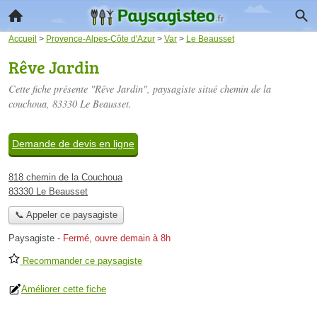
Accueil
>
Provence-Alpes-Côte d'Azur
>
Var
>
Le Beausset
Rêve Jardin
Cette fiche présente "Rêve Jardin", paysagiste situé
chemin de la
couchoua
, 83330 Le Beausset.
Demande de devis en ligne
818 chemin de la Couchoua
83330 Le Beausset
📞 Appeler ce paysagiste
Paysagiste
-
Fermé, ouvre demain à 8h
Recommander ce paysagiste
Améliorer cette fiche