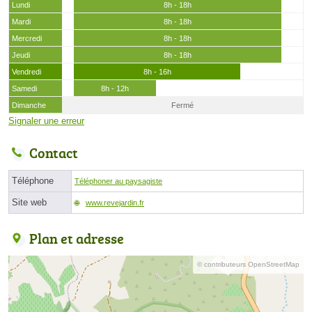
Lundi
8h - 18h
Mardi
8h - 18h
Mercredi
8h - 18h
Jeudi
8h - 18h
Vendredi
8h - 16h
Samedi
8h - 12h
Dimanche
Fermé
Signaler une erreur
Contact
Téléphone
Téléphoner au paysagiste
Site web
www.revejardin.fr
Plan et adresse
© contributeurs OpenStreetMap