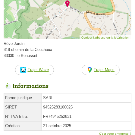
Corriger l’adresse ou la localisation
Rêve Jardin
818 chemin de la Couchoua
83330 Le Beausset
Trajet Waze
Trajet Maps
Informations
Forme juridique
SARL
SIRET
94525283100025
N° TVA Intra.
FR74945252831
Création
21 octobre 2025
C'est votre entreprise ?