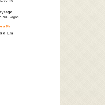
Narbonne
Paysage
e-sur-Siagne
e à 8h
s d' Lm