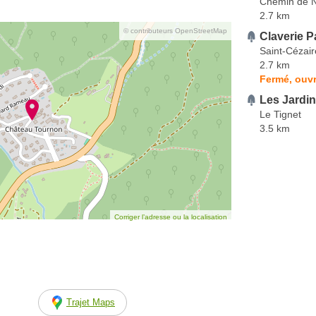
Chemin de 
2.7 km
© contributeurs OpenStreetMap
Claverie 
Saint-Cézair
2.7 km
Fermé, ouvr
Les Jardin
Le Tignet
3.5 km
Corriger l’adresse ou la localisation
Trajet Maps