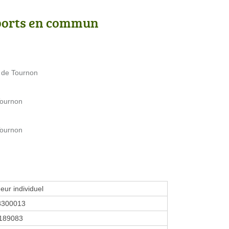
ports en commun
 de Tournon
Tournon
Tournon
eur individuel
8300013
189083