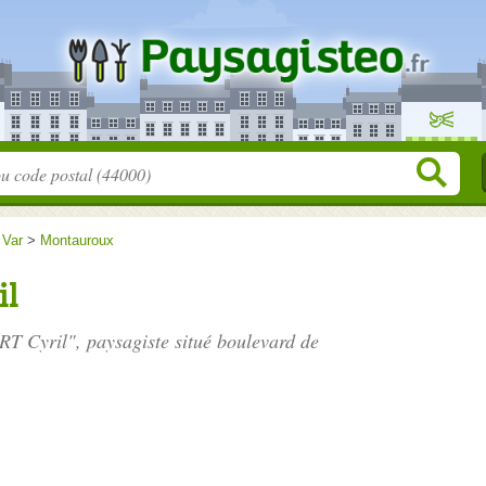
>
Var
>
Montauroux
il
T Cyril", paysagiste situé
boulevard de