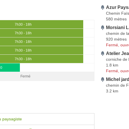
Azur Pays
Chemin Faï
580 mètres
7h30 - 18h
Morsiani L
chemin de l
7h30 - 18h
920 mètres
7h30 - 18h
Fermé, ouvr
7h30 - 18h
Atelier Je
corniche de 
7h30 - 18h
1.8 km
30
Fermé, ouvr
Fermé
Michel jar
chemin de Fe
3.2 km
u paysagiste