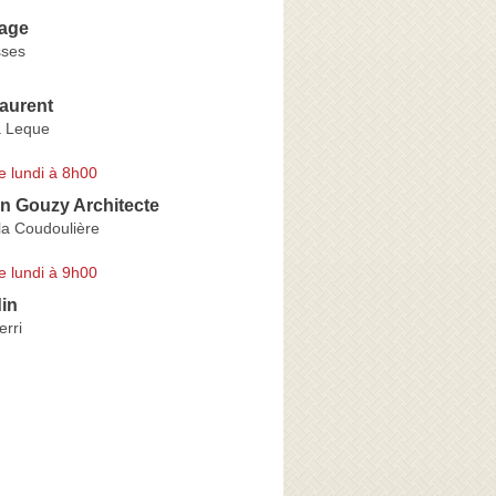
age
sses
aurent
a Leque
e lundi à 8h00
an Gouzy Architecte
la Coudoulière
e lundi à 9h00
din
rri