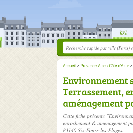
Accueil
>
Provence-Alpes-Côte d'Azur
Environnement se
Terrassement, 
aménagement p
Cette fiche présente "Environne
enrochement & aménagement pay
83140 Six-Fours-les-Plages.