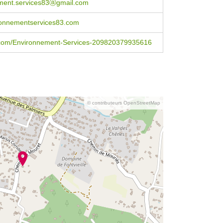
ment.services83ⓐgmail.com
onnementservices83.com
com/Environnement-Services-209820379935616
© contributeurs OpenStreetMap