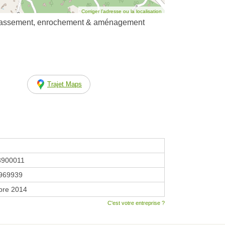
Corriger l’adresse ou la localisation
rrassement, enrochement & aménagement
Trajet Maps
3900011
969939
bre 2014
C'est votre entreprise ?