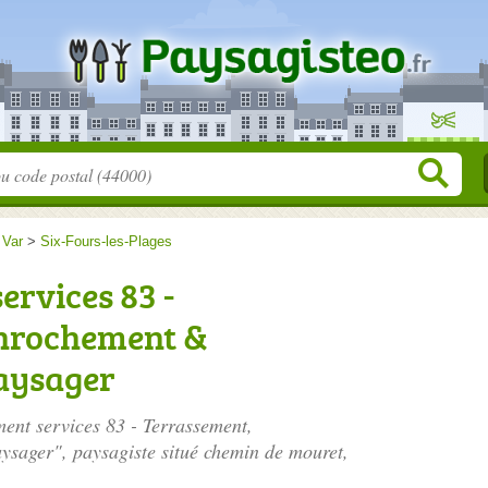
>
Var
>
Six-Fours-les-Plages
rvices 83 -
enrochement &
aysager
ment services 83 - Terrassement,
sager", paysagiste situé
chemin de mouret
,