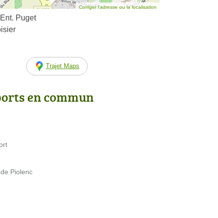
Corriger l’adresse ou la localisation
 Ent. Puget
isier
Trajet Maps
ports en commun
ort
 de Piolenc