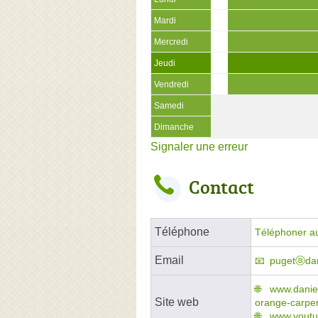
Mardi
Mercredi
Jeudi
Vendredi
Samedi
Dimanche
Signaler une erreur
Contact
Téléphone
Téléphoner a
Email
pugetⓐdan
www.daniel
Site web
orange-carpen
www.yout