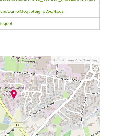
com/DanielMoquetSigneVosAllees
moquet
© contributeurs OpenStreetMap