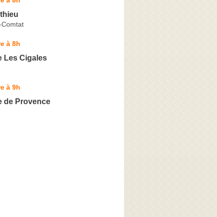
thieu
-Comtat
e à 8h
e Les Cigales
e à 9h
e de Provence