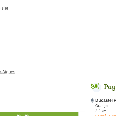
isier
r-Aigues
Pay
Ducastel 
Orange
2.2 km
Fermé, ouvr
9h - 19h