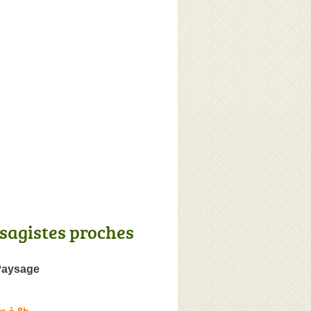
sagistes proches
Paysage
e à 8h