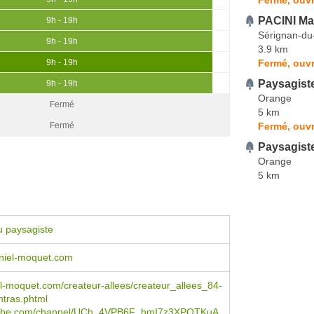
PACINI Ma
9h - 19h
Sérignan-du
9h - 19h
3.9 km
Fermé, ouvr
9h - 19h
Paysagist
9h - 19h
Orange
Fermé
5 km
Fermé, ouvr
Fermé
Paysagist
Orange
5 km
u paysagiste
iel-moquet.com
-moquet.com/createur-allees/createur_allees_84-
tras.phtml
ube.com/channel/UCh_4VPB6F_hmI7z3XPQTKuA