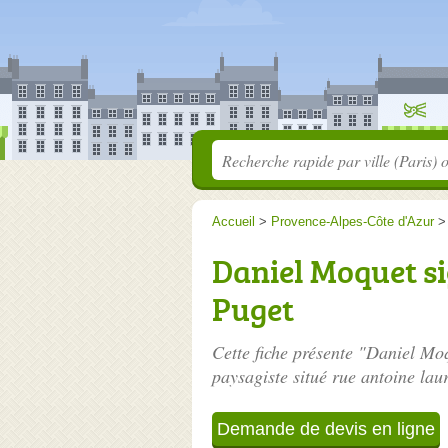
Accueil
>
Provence-Alpes-Côte d'Azur
Daniel Moquet sig
Puget
Cette fiche présente "Daniel Moq
paysagiste situé
rue antoine laur
Demande de devis en ligne