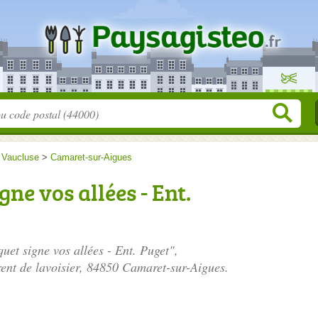
>
Vaucluse
>
Camaret-sur-Aigues
ne vos allées - Ent.
uet signe vos allées - Ent. Puget",
ent de lavoisier
, 84850 Camaret-sur-Aigues.