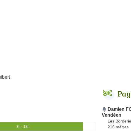
ibert
Pay
Damien F
Vendéen
Les Borderi
216 mètres
8h - 18h