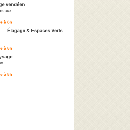
ge vendéen
eneaux
e à 8h
 — Élagage & Espaces Verts
e à 8h
aysage
on
e à 8h