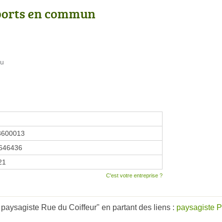
ports en commun
eu
3600013
646436
21
C'est votre entreprise ?
paysagiste Rue du Coiffeur" en partant des liens :
paysagiste P