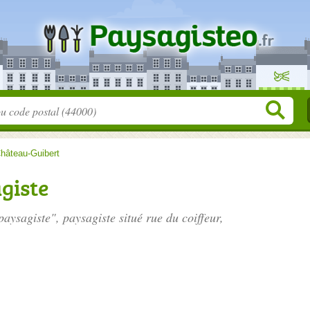
hâteau-Guibert
giste
 paysagiste", paysagiste situé
rue du coiffeur
,