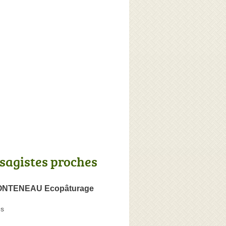
sagistes proches
ONTENEAU Ecopâturage
es