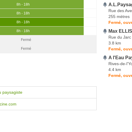
A.L.Paysa
8h - 18h
Rue des Av
8h - 18h
255 mètres
Fermé, ouvr
8h - 18h
Max ELLIS
8h - 18h
Rue du Jarc
Fermé
3.8 km
Fermé, ouvr
Fermé
A l'Eau P
Rives-de-l'Y
4.4 km
Fermé, ouvr
u paysagiste
scine.com