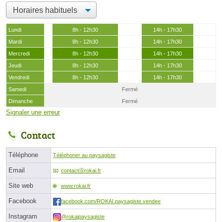
Lundi
8h - 12h30
14h - 17h30
Mardi
8h - 12h30
14h - 17h30
Mercredi
8h - 12h30
14h - 17h30
Jeudi
8h - 12h30
14h - 17h30
Vendredi
8h - 12h30
14h - 17h30
Samedi
Fermé
Dimanche
Fermé
Signaler une erreur
Contact
Téléphone
Téléphoner au paysagiste
Email
contactⓐrokai.fr
Site web
www.rokai.fr
Facebook
facebook.com/ROKAI.paysagiste.vendee
Instagram
@rokaipaysagiste