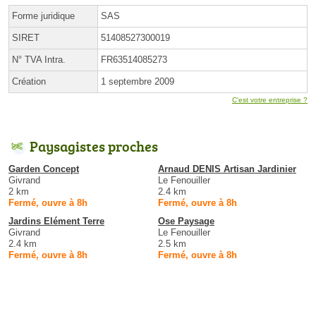
Forme juridique
SAS
SIRET
51408527300019
N° TVA Intra.
FR63514085273
Création
1 septembre 2009
C'est votre entreprise ?
Paysagistes proches
Garden Concept
Arnaud DENIS Artisan Jardinier
Givrand
Le Fenouiller
2 km
2.4 km
Fermé, ouvre à 8h
Fermé, ouvre à 8h
Jardins Elément Terre
Ose Paysage
Givrand
Le Fenouiller
2.4 km
2.5 km
Fermé, ouvre à 8h
Fermé, ouvre à 8h