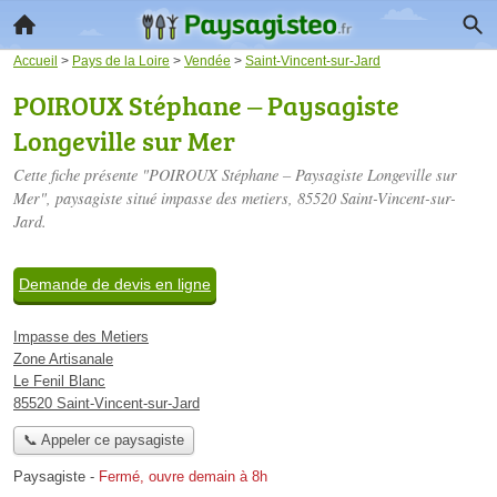
Accueil
>
Pays de la Loire
>
Vendée
>
Saint-Vincent-sur-Jard
POIROUX Stéphane – Paysagiste
Longeville sur Mer
Cette fiche présente "POIROUX Stéphane – Paysagiste Longeville sur
Mer", paysagiste situé
impasse des metiers
, 85520 Saint-Vincent-sur-
Jard.
Demande de devis en ligne
Impasse des Metiers
Zone Artisanale
Le Fenil Blanc
85520 Saint-Vincent-sur-Jard
📞 Appeler ce paysagiste
Paysagiste
-
Fermé, ouvre demain à 8h