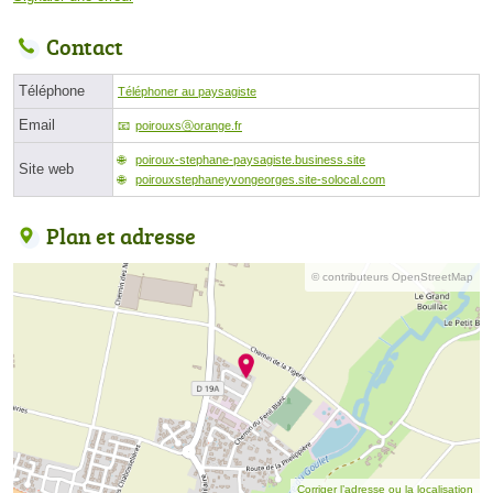
Contact
Téléphone
Téléphoner au paysagiste
Email
poirouxsⓐorange.fr
poiroux-stephane-paysagiste.business.site
Site web
poirouxstephaneyvongeorges.site-solocal.com
Plan et adresse
© contributeurs OpenStreetMap
Corriger l’adresse ou la localisation