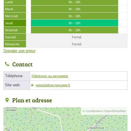
Lundi
8h - 18h
Mardi
8h - 18h
Mercredi
8h - 18h
Jeudi
8h - 18h
Vendredi
8h - 18h
Samedi
Fermé
Dimanche
Fermé
Signaler une erreur
Contact
Téléphone
Téléphoner au paysagiste
Site web
www.biothop-paysage.fr
Plan et adresse
© contributeurs OpenStreetMap