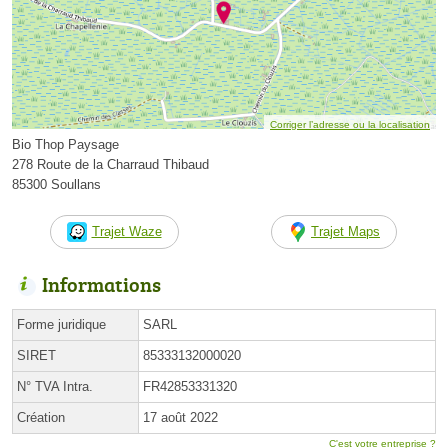
Corriger l’adresse ou la localisation
Bio Thop Paysage
278 Route de la Charraud Thibaud
85300 Soullans
Trajet Waze
Trajet Maps
Informations
Forme juridique
SARL
SIRET
85333132000020
N° TVA Intra.
FR42853331320
Création
17 août 2022
C'est votre entreprise ?