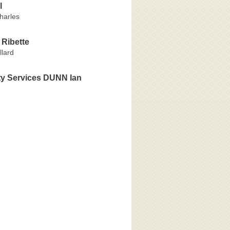
l
harles
 Ribette
llard
ty Services DUNN Ian