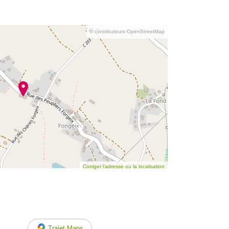
© contributeurs OpenStreetMap
Corriger l’adresse ou la localisation
Trajet Maps