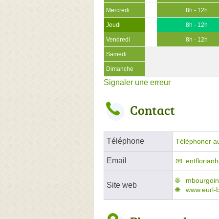
Mercredi
8h - 12h
Jeudi
8h - 12h
Vendredi
8h - 12h
Samedi
Dimanche
Signaler une erreur
Contact
Téléphone
Téléphoner a
Email
entflorian
mbourgoinf
Site web
www.eurl-b