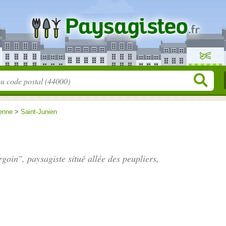
enne
>
Saint-Junien
goin", paysagiste situé
allée des peupliers
,