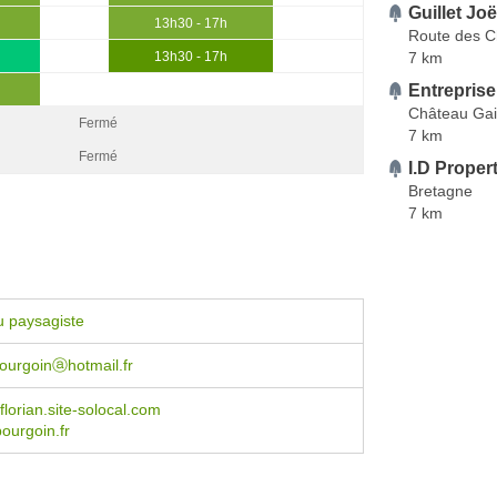
Guillet Joë
13h30 - 17h
Route des C
7 km
13h30 - 17h
Entreprise
Château Gai
Fermé
7 km
Fermé
I.D Proper
Bretagne
7 km
u paysagiste
bourgoinⓐhotmail.fr
lorian.site-solocal.com
ourgoin.fr