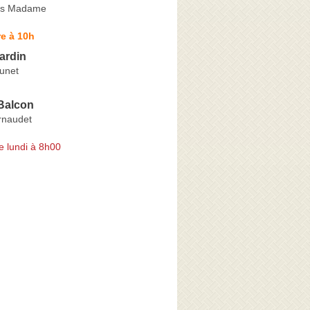
los Madame
e à 10h
ardin
unet
 Balcon
rnaudet
e lundi à 8h00