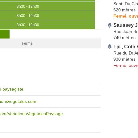
Sent. Du C
8h30 - 19h30
620 mètres
Fermé, ouvr
8h30 - 19h30
Saussey J
8h30 - 19h30
Rue Jean Br
740 mètres
Fermé
Ljc , Cote
Rue du Dr A
930 mètres
Fermé, ouvr
u paysagiste
tionsvegetales.com
com/VariationsVegetalesPaysage