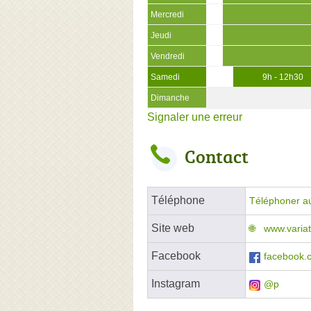
Mercredi
Jeudi
Vendredi
Samedi
9h - 12h30
Dimanche
Signaler une erreur
Contact
Téléphone
Téléphoner a
Site web
www.varia
Facebook
facebook.
Instagram
@p