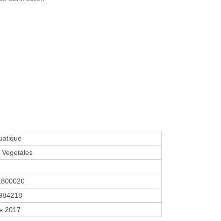
uatique
s Vegetales
1800020
984218
re 2017