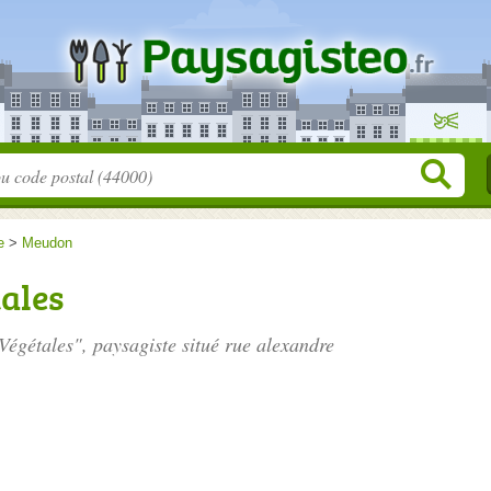
e
>
Meudon
ales
 Végétales", paysagiste situé
rue alexandre