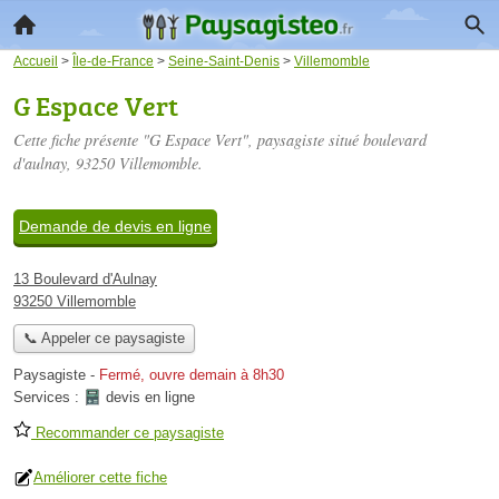
Accueil
>
Île-de-France
>
Seine-Saint-Denis
>
Villemomble
G Espace Vert
Cette fiche présente "G Espace Vert", paysagiste situé
boulevard
d'aulnay
, 93250 Villemomble.
Demande de devis en ligne
13 Boulevard d'Aulnay
93250 Villemomble
📞 Appeler ce paysagiste
Paysagiste
-
Fermé, ouvre demain à 8h30
Services :
devis en ligne
Recommander ce paysagiste
Améliorer cette fiche