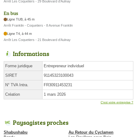
Arrêt Les Coquetiers - 29 Boulevard d’Aulnay
En bus
Ligne TUB, à 45 m
Arrêt Franklin - Coquetiers - 8 Avenue Franklin
Ligne T4, à 44 m
Arrêt Les Coquetiers - 21 Boulevard d'Aulnay
Informations
Forme juridique
Entrepreneur individuel
SIRET
91145323100043
N° TVA Intra.
FR30911453231
Création
1 mars 2026
C'est votre entreprise ?
Paysagistes proches
Shabushabu
Au Retour du Cyclamen