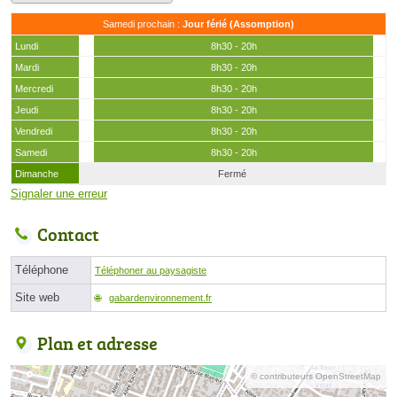
Samedi prochain :
Jour férié (Assomption)
Lundi
8h30 - 20h
Mardi
8h30 - 20h
Mercredi
8h30 - 20h
Jeudi
8h30 - 20h
Vendredi
8h30 - 20h
Samedi
8h30 - 20h
Dimanche
Fermé
Signaler une erreur
Contact
Téléphone
Téléphoner au paysagiste
Site web
gabardenvironnement.fr
Plan et adresse
© contributeurs OpenStreetMap