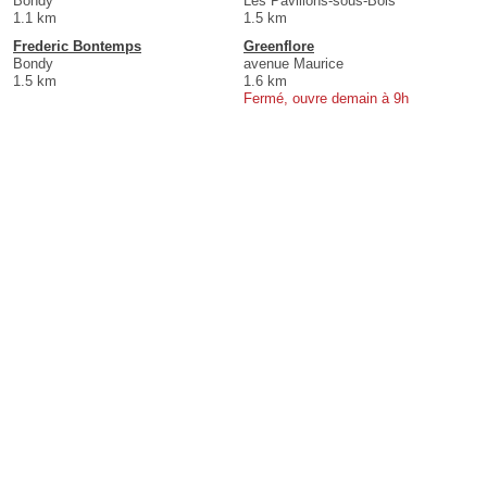
Bondy
Les Pavillons-sous-Bois
1.1 km
1.5 km
Frederic Bontemps
Greenflore
Bondy
avenue Maurice
1.5 km
1.6 km
Fermé, ouvre demain à 9h