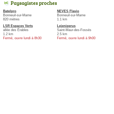
Paysagistes proches
Batelpro
NEVES Flavio
Bonneuil-sur-Marne
Bonneuil-sur-Marne
820 mètres
1.1 km
LSR Espaces Verts
Lejeniperus
allée des Érables
Saint-Maur-des-Fossés
1.2 km
2.5 km
Fermé, ouvre lundi à 8h30
Fermé, ouvre lundi à 9h00