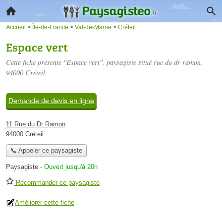
Accueil
>
Île-de-France
>
Val-de-Marne
>
Créteil
Espace vert
Cette fiche présente "Espace vert", paysagiste situé
rue du dr ramon
,
94000 Créteil.
Demande de devis en ligne
11 Rue du Dr Ramon
94000 Créteil
📞 Appeler ce paysagiste
Paysagiste
-
Ouvert jusqu'à 20h
Recommander ce paysagiste
Améliorer cette fiche