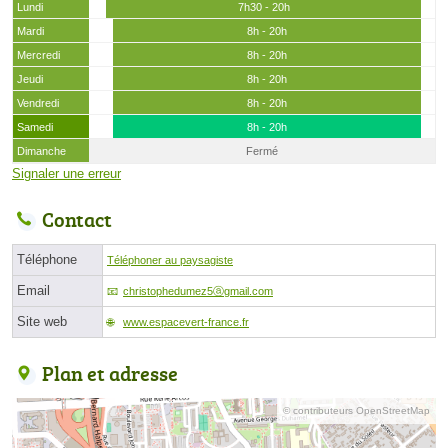
Lundi
7h30 - 20h
Mardi
8h - 20h
Mercredi
8h - 20h
Jeudi
8h - 20h
Vendredi
8h - 20h
Samedi
8h - 20h
Dimanche
Fermé
Signaler une erreur
Contact
Téléphone
Téléphoner au paysagiste
Email
christophedumez5ⓐgmail.com
Site web
www.espacevert-france.fr
Plan et adresse
© contributeurs OpenStreetMap