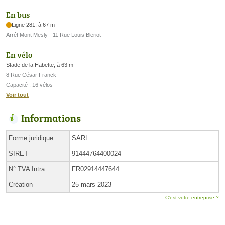
En bus
Ligne 281, à 67 m
Arrêt Mont Mesly - 11 Rue Louis Bleriot
En vélo
Stade de la Habette, à 63 m
8 Rue César Franck
Capacité : 16 vélos
Voir tout
Informations
Forme juridique
SARL
SIRET
91444764400024
N° TVA Intra.
FR02914447644
Création
25 mars 2023
C'est votre entreprise ?