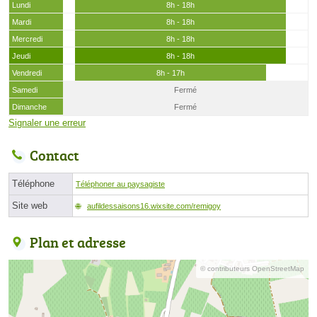
Lundi
8h - 18h
Mardi
8h - 18h
Mercredi
8h - 18h
Jeudi
8h - 18h
Vendredi
8h - 17h
Samedi
Fermé
Dimanche
Fermé
Signaler une erreur
Contact
Téléphone
Téléphoner au paysagiste
Site web
aufildessaisons16.wixsite.com/remigoy
Plan et adresse
© contributeurs OpenStreetMap