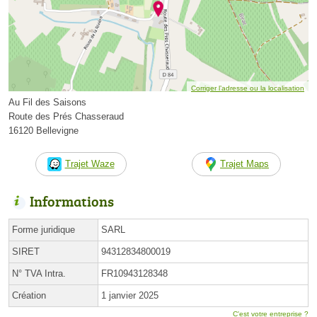
Corriger l’adresse ou la localisation
Au Fil des Saisons
Route des Prés Chasseraud
16120 Bellevigne
Trajet Waze
Trajet Maps
Informations
Forme juridique
SARL
SIRET
94312834800019
N° TVA Intra.
FR10943128348
Création
1 janvier 2025
C'est votre entreprise ?