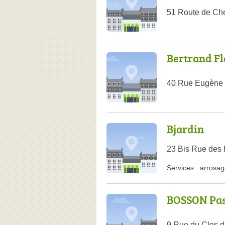
51 Route de Ch
Bertrand Fl
40 Rue Eugène 
Bjardin
23 Bis Rue des 
Services :
arrosag
BOSSON Pas
9 Rue du Clos d