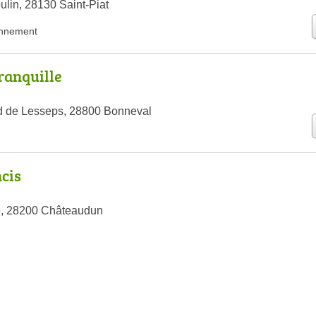
lin, 28130 Saint-Piat
nnement
ranquille
d de Lesseps, 28800 Bonneval
cis
le, 28200 Châteaudun