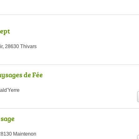
ept
ir, 28630 Thivars
aysages de Fée
ald'Yerre
ysage
 28130 Maintenon