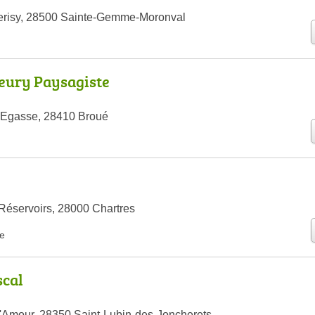
erisy, 28500 Sainte-Gemme-Moronval
eury Paysagiste
Egasse, 28410 Broué
Réservoirs, 28000 Chartres
e
cal
'Amour, 28350 Saint-Lubin-des-Joncherets