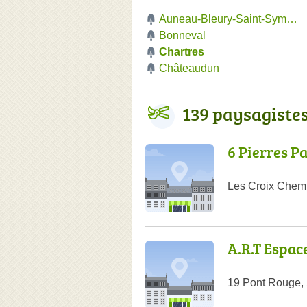
Auneau-Bleury-Saint-Symphor
Bonneval
Chartres
Châteaudun
139 paysagiste
6 Pierres P
Les Croix Chemi
A.R.T Espac
19 Pont Rouge,