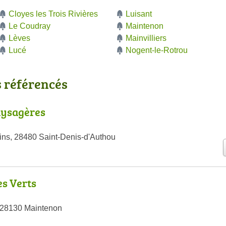
ien
Cloyes les Trois Rivières
Luisant
Le Coudray
Maintenon
Lèves
Mainvilliers
Lucé
Nogent-le-Rotrou
s référencés
aysagères
ns, 28480 Saint-Denis-d'Authou
es Verts
 28130 Maintenon