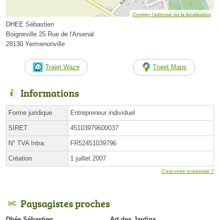
Corriger l’adresse ou la localisation
DHEE Sébastien
Boigneville 25 Rue de l'Arsenal
28130 Yermenonville
Trajet Waze
Trajet Maps
Informations
Forme juridique
Entrepreneur individuel
SIRET
45103979600037
N° TVA Intra.
FR52451039796
Création
1 juillet 2007
C'est votre entreprise ?
Paysagistes proches
Dhée Sébastien
Art des Jardins