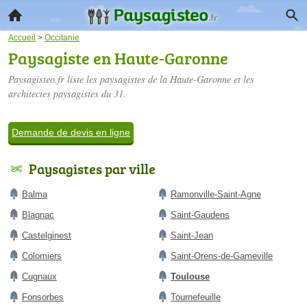
Accueil
>
Occitanie
Paysagiste en Haute-Garonne
Paysagisteo.fr liste les
paysagistes de la Haute-Garonne
et les
architectes paysagistes du 31.
Demande de devis en ligne
Paysagistes par ville
Balma
Ramonville-Saint-Agne
Blagnac
Saint-Gaudens
Castelginest
Saint-Jean
Colomiers
Saint-Orens-de-Gameville
Cugnaux
Toulouse
Fonsorbes
Tournefeuille