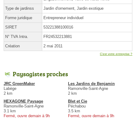
Type de jardinss
Jardin d'ornement, Jardin exotique
Forme juridique
Entrepreneur individuel
SIRET
53221388100016
N° TVA Intra.
FR24532213881
Création
2 mai 2011
C'est votre entreprise ?
Paysagistes proches
JRC GreenMaker
Les Jardins de Benjamin
Labège
Ramonville-Saint-Agne
2 km
2 km
HEXAGONE Paysage
Blet et Cie
Ramonville-Saint-Agne
Péchabou
3.1 km
3.5 km
Fermé, ouvre demain à 9h
Fermé, ouvre demain à 9h