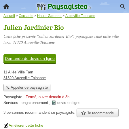
Accueil
>
Occitanie
>
Haute-Garonne
>
Auzeville-Tolosane
Julien Jardinier Bio
Cette fiche présente "Julien Jardinier Bio", paysagiste situé
allée ville
tarn
, 31320 Auzeville-Tolosane.
Demande de devis en ligne
11 Allée Ville Tarn
31320 Auzeville-Tolosane
📞 Appeler ce paysagiste
Paysagiste
-
Fermé, ouvre demain à 8h
Services :
engazonnement
,
devis en ligne
3 personnes
recommandent
ce paysagiste.
Je recommande
Améliorer cette fiche