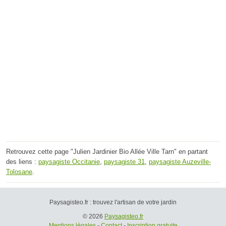
Retrouvez cette page "Julien Jardinier Bio Allée Ville Tarn" en partant
des liens :
paysagiste Occitanie
,
paysagiste 31
,
paysagiste Auzeville-
Tolosane
.
Paysagisteo.fr : trouvez l'artisan de votre jardin
© 2026
Paysagisteo.fr
Mentions légales
-
Contact
-
Inscription gratuite