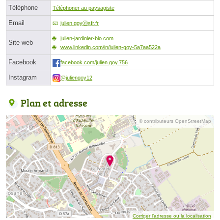
Téléphone
Téléphoner au paysagiste
Email
julien.goyⓐsfr.fr
julien-jardinier-bio.com
Site web
www.linkedin.com/in/julien-goy-5a7aa522a
Facebook
facebook.com/julien.goy.756
Instagram
@juliengoy12
Plan et adresse
© contributeurs OpenStreetMap
Corriger l’adresse ou la localisation