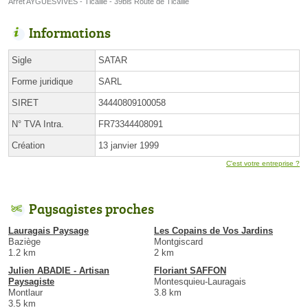
Arrêt AYGUESVIVES - Ticaille - 39bis Route de Ticaille
Informations
Sigle
SATAR
Forme juridique
SARL
SIRET
34440809100058
N° TVA Intra.
FR73344408091
Création
13 janvier 1999
C'est votre entreprise ?
Paysagistes proches
Lauragais Paysage
Les Copains de Vos Jardins
Baziège
Montgiscard
1.2 km
2 km
Julien ABADIE - Artisan
Floriant SAFFON
Paysagiste
Montesquieu-Lauragais
Montlaur
3.8 km
3.5 km