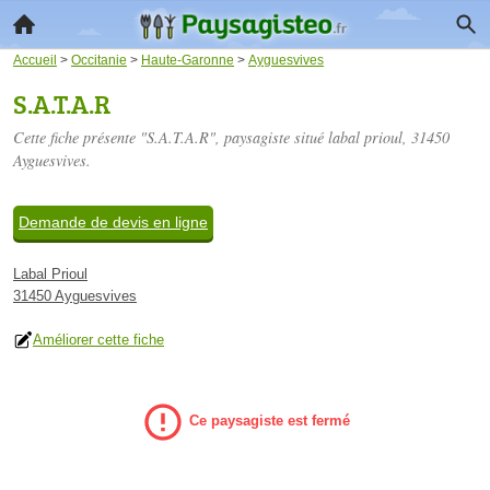
Accueil
>
Occitanie
>
Haute-Garonne
>
Ayguesvives
S.A.T.A.R
Cette fiche présente "S.A.T.A.R", paysagiste situé
labal prioul
, 31450
Ayguesvives.
Demande de devis en ligne
Labal Prioul
31450 Ayguesvives
Améliorer cette fiche
Ce paysagiste est fermé