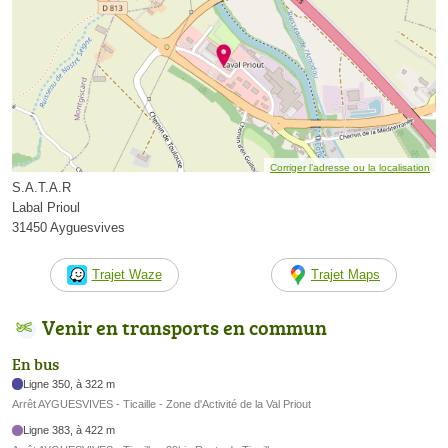
Corriger l’adresse ou la localisation
S.A.T.A.R
Labal Prioul
31450 Ayguesvives
Trajet Waze
Trajet Maps
Venir en transports en commun
En bus
Ligne 350, à 322 m
Arrêt AYGUESVIVES - Ticaille - Zone d'Activité de la Val Priout
Ligne 383, à 422 m