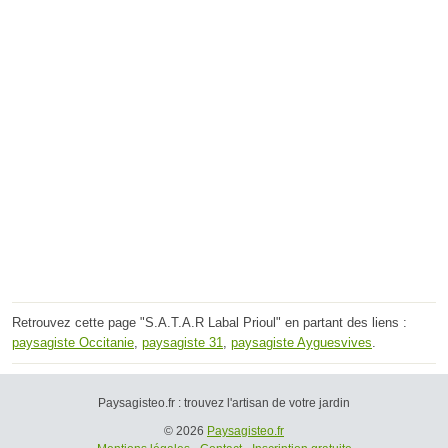
Retrouvez cette page "S.A.T.A.R Labal Prioul" en partant des liens :
paysagiste Occitanie
,
paysagiste 31
,
paysagiste Ayguesvives
.
Paysagisteo.fr : trouvez l'artisan de votre jardin
© 2026
Paysagisteo.fr