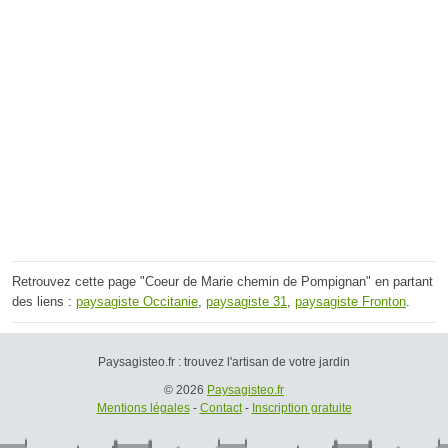
Retrouvez cette page "Coeur de Marie chemin de Pompignan" en partant
des liens :
paysagiste Occitanie
,
paysagiste 31
,
paysagiste Fronton
.
Paysagisteo.fr : trouvez l'artisan de votre jardin
© 2026
Paysagisteo.fr
Mentions légales
-
Contact
-
Inscription gratuite