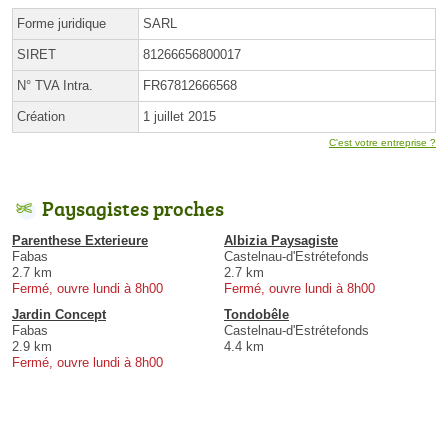
Forme juridique
SARL
SIRET
81266656800017
N° TVA Intra.
FR67812666568
Création
1 juillet 2015
C'est votre entreprise ?
Paysagistes proches
Parenthese Exterieure
Albizia Paysagiste
Fabas
Castelnau-d'Estrétefonds
2.7 km
2.7 km
Fermé, ouvre lundi à 8h00
Fermé, ouvre lundi à 8h00
Jardin Concept
Tondobêle
Fabas
Castelnau-d'Estrétefonds
2.9 km
4.4 km
Fermé, ouvre lundi à 8h00