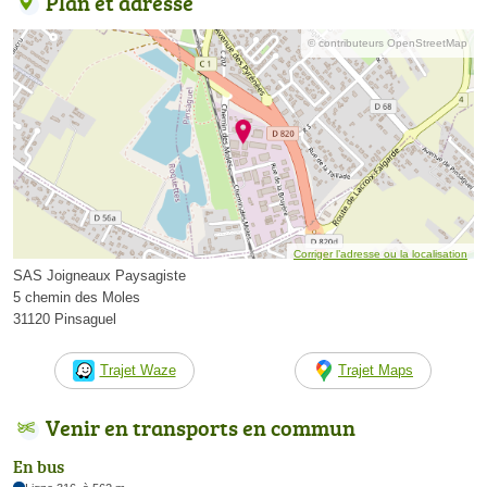
Plan et adresse
© contributeurs OpenStreetMap
Corriger l’adresse ou la localisation
SAS Joigneaux Paysagiste
5 chemin des Moles
31120 Pinsaguel
Trajet Waze
Trajet Maps
Venir en transports en commun
En bus