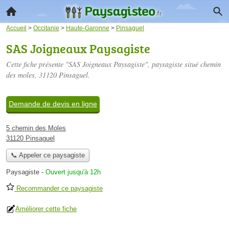
Accueil
>
Occitanie
>
Haute-Garonne
>
Pinsaguel
SAS Joigneaux Paysagiste
Cette fiche présente "SAS Joigneaux Paysagiste", paysagiste situé
chemin
des moles
, 31120 Pinsaguel.
Demande de devis en ligne
5 chemin des Moles
31120 Pinsaguel
📞 Appeler ce paysagiste
Paysagiste
-
Ouvert jusqu'à 12h
Recommander ce paysagiste
Améliorer cette fiche