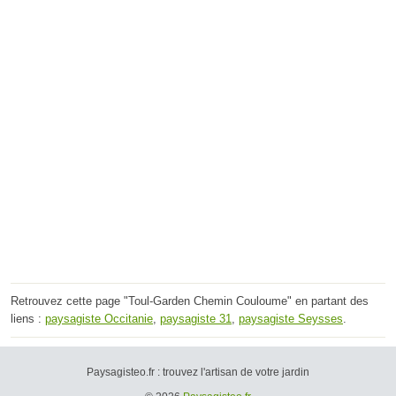
Retrouvez cette page "Toul-Garden Chemin Couloume" en partant des
liens :
paysagiste Occitanie
,
paysagiste 31
,
paysagiste Seysses
.
Paysagisteo.fr : trouvez l'artisan de votre jardin