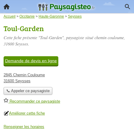
Accueil
>
Occitanie
>
Haute-Garonne
>
Seysses
Toul-Garden
Cette fiche présente "Toul-Garden", paysagiste situé
chemin couloume
,
31600 Seysses.
Demande de devis en ligne
2845 Chemin Couloume
31600 Seysses
📞 Appeler ce paysagiste
Recommander ce paysagiste
Améliorer cette fiche
Renseigner les horaires