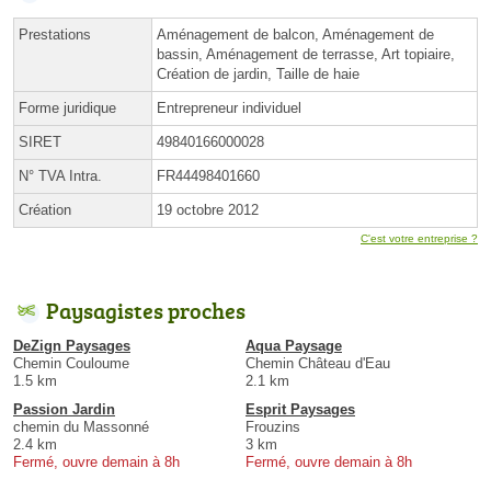
Prestations
Aménagement de balcon, Aménagement de
bassin, Aménagement de terrasse, Art topiaire,
Création de jardin, Taille de haie
Forme juridique
Entrepreneur individuel
SIRET
49840166000028
N° TVA Intra.
FR44498401660
Création
19 octobre 2012
C'est votre entreprise ?
Paysagistes proches
DeZign Paysages
Aqua Paysage
Chemin Couloume
Chemin Château d'Eau
1.5 km
2.1 km
Passion Jardin
Esprit Paysages
chemin du Massonné
Frouzins
2.4 km
3 km
Fermé, ouvre demain à 8h
Fermé, ouvre demain à 8h