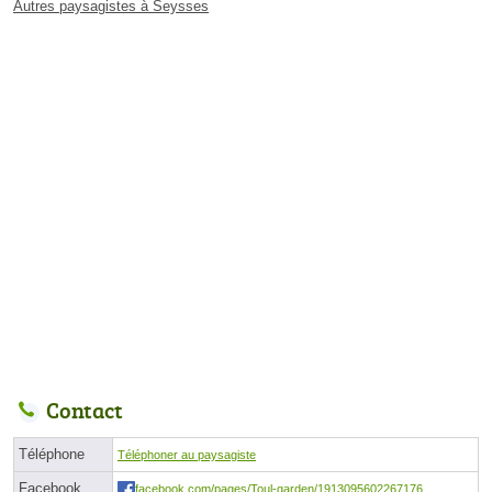
Autres paysagistes à Seysses
Contact
Téléphone
Téléphoner au paysagiste
Facebook
facebook.com/pages/Toul-garden/1913095602267176