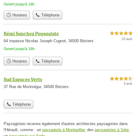
Ouvert jusqu'à 18h
Horaires
Téléphone
Rémi Sanchez Paysagiste
5,0 étoiles sur 5
23 avis
64 impasse Nicolas Joseph Cugnot, 34500 Béziers
Ouvert jusqu'à 18h
Horaires
Téléphone
Sud Espaces Verts
4,5 étoiles sur 5
3 avis
37 Rue de Montségur, 34500 Béziers
Téléphone
Paysagisteo recense également d'autres architectes paysagistes dans
l'Hérault, comme : un
paysagiste à Montpellier
, des
paysagistes à Sète
,
un
paysagiste sur Agde
.