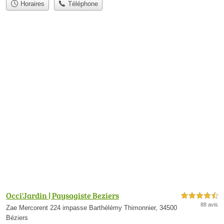
Horaires
Téléphone
Occi'Jardin | Paysagiste Beziers
4,5 étoiles sur 5
88 avis
Zae Mercorent 224 impasse Barthélémy Thimonnier, 34500
Béziers