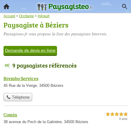
Accueil
>
Occitanie
>
Hérault
Paysagiste à Béziers
Paysagisteo.fr vous propose la liste des
paysagistes biterrois
.
Demande de devis en ligne
9 paysagistes référencés
Brembo Services
45 Rue de la Vierge, 34500 Béziers
Téléphone
Comin
5,0 étoiles sur 5
4 avis
38 avenue du Pech de la Galinière, 34500 Béziers