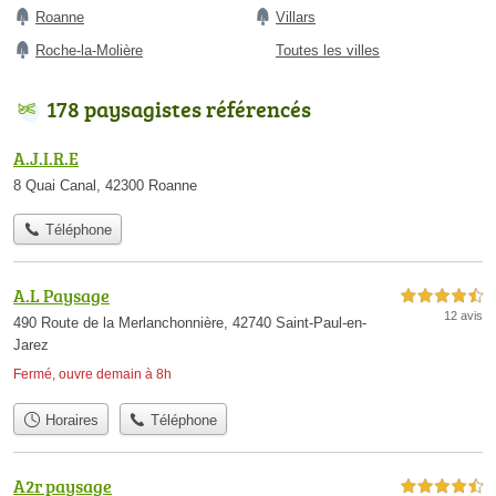
Roanne
Villars
Roche-la-Molière
Toutes les villes
178 paysagistes référencés
A.J.I.R.E
8 Quai Canal, 42300 Roanne
Téléphone
A.L Paysage
4,5 étoiles sur 5
12 avis
490 Route de la Merlanchonnière, 42740 Saint-Paul-en-
Jarez
Fermé, ouvre demain à 8h
Horaires
Téléphone
A2r paysage
4,5 étoiles sur 5