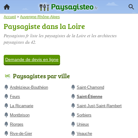
Accueil
>
Auvergne-Rhône-Alpes
Paysagiste dans la Loire
Paysagisteo.fr liste les
paysagistes de la Loire
et les architectes
paysagistes du 42.
Demande de devis en ligne
Paysagistes par ville
Andrézieux-Bouthéon
Saint-Chamond
Feurs
Saint-Étienne
La Ricamarie
Saint-Just-Saint-Rambert
Montbrison
Sorbiers
Riorges
Unieux
Rive-de-Gier
Veauche