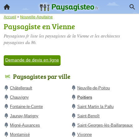
Accueil
>
Nouvelle-Aquitaine
Paysagiste en Vienne
Paysagisteo.fr liste les
paysagistes de la Vienne
et les architectes
paysagistes du 86.
Demande de devis en ligne
Paysagistes par ville
Châtellerault
Neuville-de-Poitou
Chauvigny
Poitiers
Fontaine-le-Comte
Saint Martin la Pallu
Jaunay-Marigny
Saint-Benoît
Migné-Auxances
Saint-Georges-lès-Baillargeaux
Montamisé
Vivonne