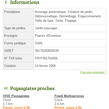
Informations
Prestations
Arrosage automatique, Création de jardin,
Débroussaillage, Désherbage, Engazonnement,
Taille de haie, Tonte, Élagage
Type de jardins
Jardin paysager
Enseigne
Plaisirs d'Exterieur
Forme juridique
SARL
SIRET
39176260600039
N° TVA Intra.
FR37391762606
Création
14 février 2006
C'est votre entreprise ?
Paysagistes proches
VIVE Paysagistes
Fran6 Multiservices
Cissé
Cissé
1.7 km
2.6 km
Fermé, ouvre à 9h
Fermé, ouvre à 9h