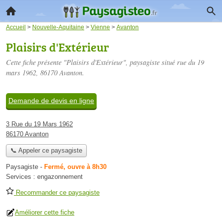
Accueil
>
Nouvelle-Aquitaine
>
Vienne
>
Avanton
Plaisirs d'Extérieur
Cette fiche présente "Plaisirs d'Extérieur", paysagiste situé
rue du 19
mars 1962
, 86170 Avanton.
Demande de devis en ligne
3 Rue du 19 Mars 1962
86170 Avanton
📞 Appeler ce paysagiste
Paysagiste
-
Fermé, ouvre à 8h30
Services :
engazonnement
Recommander ce paysagiste
Améliorer cette fiche