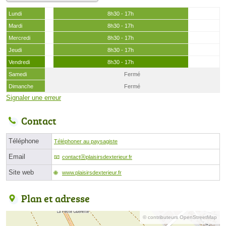
Lundi
8h30 - 17h
Mardi
8h30 - 17h
Mercredi
8h30 - 17h
Jeudi
8h30 - 17h
Vendredi
8h30 - 17h
Samedi
Fermé
Dimanche
Fermé
Signaler une erreur
Contact
Téléphone
Téléphoner au paysagiste
Email
contactⓐplaisirsdexterieur.fr
Site web
www.plaisirsdexterieur.fr
Plan et adresse
© contributeurs OpenStreetMap