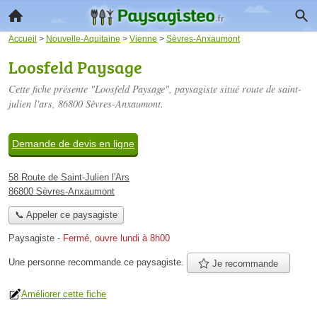
Accueil
>
Nouvelle-Aquitaine
>
Vienne
>
Sèvres-Anxaumont
Loosfeld Paysage
Cette fiche présente "Loosfeld Paysage", paysagiste situé
route de saint-
julien l'ars
, 86800 Sèvres-Anxaumont.
Demande de devis en ligne
58 Route de Saint-Julien l'Ars
86800 Sèvres-Anxaumont
📞 Appeler ce paysagiste
Paysagiste
-
Fermé, ouvre lundi à 8h00
Une personne
recommande
ce paysagiste.
Je recommande
Améliorer cette fiche