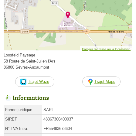
Corriger l’adresse ou la localisation
Loosfeld Paysage
58 Route de Saint-Julien l'Ars
86800 Sèvres-Anxaumont
Trajet Waze
Trajet Maps
Informations
Forme juridique
SARL
SIRET
48367360400037
N° TVA Intra.
FR55483673604