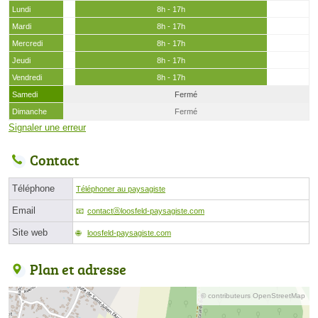
Lundi
8h - 17h
Mardi
8h - 17h
Mercredi
8h - 17h
Jeudi
8h - 17h
Vendredi
8h - 17h
Samedi
Fermé
Dimanche
Fermé
Signaler une erreur
Contact
Téléphone
Téléphoner au paysagiste
Email
contactⓐloosfeld-paysagiste.com
Site web
loosfeld-paysagiste.com
Plan et adresse
© contributeurs OpenStreetMap