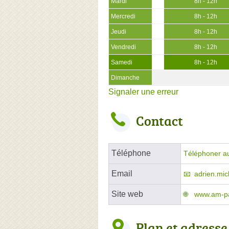
Mardi
8h - 12h
Mercredi
8h - 12h
Jeudi
8h - 12h
Vendredi
8h - 12h
Samedi
8h - 12h
Dimanche
Signaler une erreur
Contact
Téléphone
Téléphoner a
Email
adrien.mi
Site web
www.am-pa
Plan et adresse