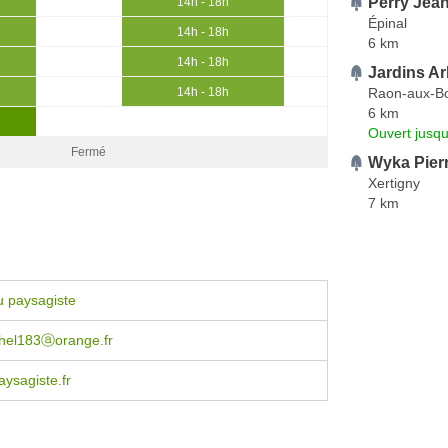
Perry Jea
14h - 18h
Épinal
14h - 18h
6 km
14h - 18h
Jardins A
Raon-aux-Bo
14h - 18h
6 km
Ouvert jusqu
Fermé
Wyka Pier
Xertigny
7 km
u paysagiste
chel183ⓐorange.fr
ysagiste.fr