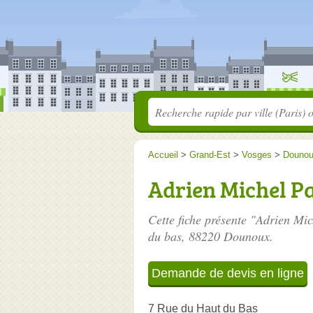
Accueil
>
Grand-Est
>
Vosges
>
Douno
Adrien Michel P
Cette fiche présente "Adrien Mic
du bas
, 88220 Dounoux.
Demande de devis en ligne
7 Rue du Haut du Bas