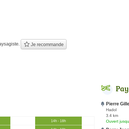
aysagiste.
Je recommande
Pay
Pierre Gill
Hadol
3.4 km
Ouvert jusqu
14h - 18h