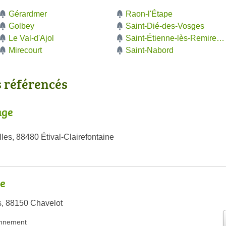
Gérardmer
Raon-l'Étape
Golbey
Saint-Dié-des-Vosges
Le Val-d'Ajol
Saint-Étienne-lès-Remirem
Mirecourt
Saint-Nabord
s référencés
age
les, 88480 Étival-Clairefontaine
e
s, 88150 Chavelot
nnement