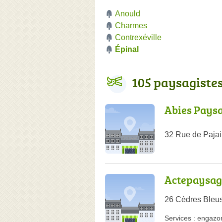
Anould
Charmes
Contrexéville
Épinal
105 paysagiste
Abies Pays
32 Rue de Pajail
Actepaysag
26 Cèdres Bleu
Services :
engazo