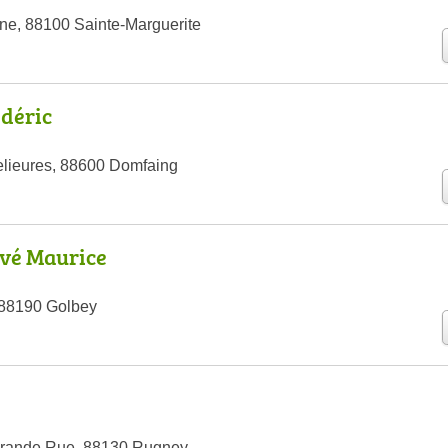
e, 88100 Sainte-Marguerite
déric
elieures, 88600 Domfaing
vé Maurice
 88190 Golbey
l
rande Rue, 88130 Rugney