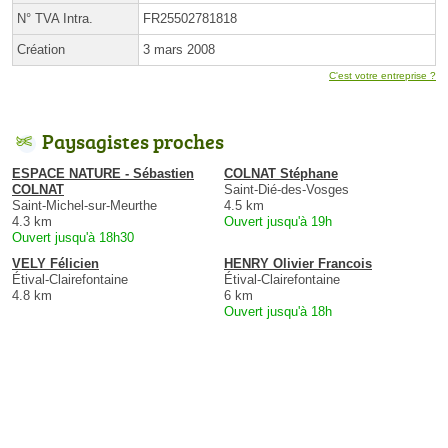
N° TVA Intra.
FR25502781818
Création
3 mars 2008
C'est votre entreprise ?
Paysagistes proches
ESPACE NATURE - Sébastien
COLNAT Stéphane
COLNAT
Saint-Dié-des-Vosges
Saint-Michel-sur-Meurthe
4.5 km
4.3 km
Ouvert jusqu'à 19h
Ouvert jusqu'à 18h30
VELY Félicien
HENRY Olivier Francois
Étival-Clairefontaine
Étival-Clairefontaine
4.8 km
6 km
Ouvert jusqu'à 18h