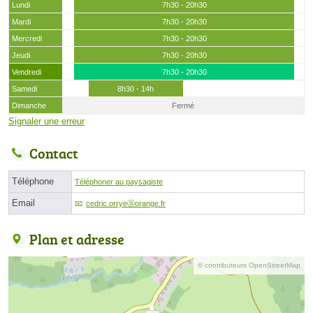
Lundi
7h30 - 20h30
Mardi
7h30 - 20h30
Mercredi
7h30 - 20h30
Jeudi
7h30 - 20h30
Vendredi
7h30 - 20h30
Samedi
8h30 - 14h
Dimanche
Fermé
Signaler une erreur
Contact
Téléphone
Téléphoner au paysagiste
Email
cedric.orryeⓐorange.fr
Plan et adresse
© contributeurs OpenStreetMap