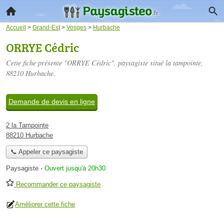
Accueil
>
Grand-Est
>
Vosges
>
Hurbache
ORRYE Cédric
Cette fiche présente "ORRYE Cédric", paysagiste situé
la tampointe
,
88210 Hurbache.
Demande de devis en ligne
2 la Tampointe
88210 Hurbache
📞 Appeler ce paysagiste
Paysagiste
-
Ouvert jusqu'à 20h30
Recommander ce paysagiste
Améliorer cette fiche